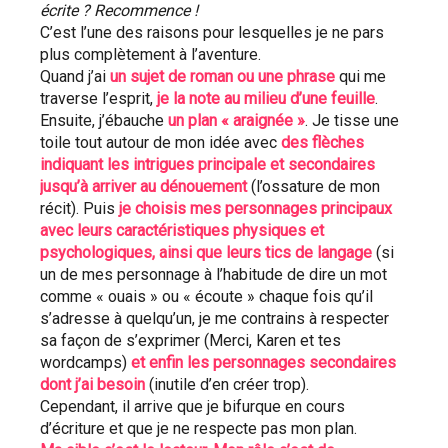
écrite ? Recommence !
C’est l’une des raisons pour lesquelles je ne pars 
plus complètement à l’aventure.
Quand j’ai 
un sujet de roman ou une phrase
 qui me 
traverse l’esprit, 
je la note au milieu d’une feuille
. 
Ensuite, j’ébauche 
un plan « araignée »
. Je tisse une 
toile tout autour de mon idée avec 
des flèches 
indiquant les intrigues principale et secondaires 
jusqu’à arriver au dénouement 
(l’ossature de mon 
récit). Puis 
je choisis mes personnages principaux 
avec leurs caractéristiques physiques et 
psychologiques, ainsi que leurs tics de langage
 (si 
un de mes personnage à l’habitude de dire un mot 
comme « ouais » ou « écoute » chaque fois qu’il 
s’adresse à quelqu’un, je me contrains à respecter 
sa façon de s’exprimer (Merci, Karen et tes 
wordcamps) 
et enfin les personnages secondaires 
dont j’ai besoin
 (inutile d’en créer trop).
Cependant, il arrive que je bifurque en cours 
d’écriture et que je ne respecte pas mon plan.