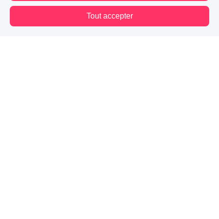
Tout accepter
Vous êtes hors connexion. Certaines actions sont désactivées.
Blog
Mes premiers pas
Contact
Mentions légales
CGU