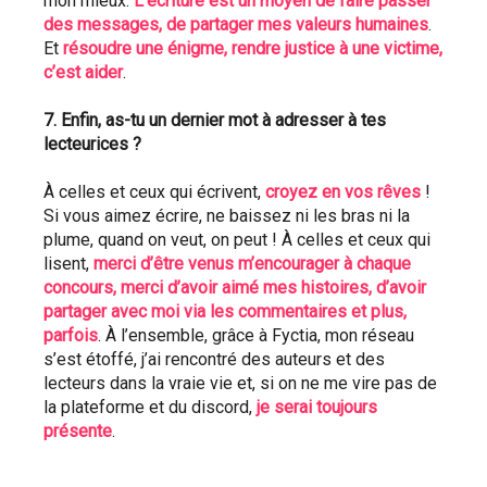
mon mieux. 
L’écriture est un moyen de faire passer 
des messages, de partager mes valeurs humaines
. 
Et 
résoudre une énigme, rendre justice à une victime, 
c’est aider
.
7. Enfin, as-tu un dernier mot à adresser à tes 
lecteurices ? 
À celles et ceux qui écrivent, 
croyez en vos rêves
 ! 
Si vous aimez écrire, ne baissez ni les bras ni la 
plume, quand on veut, on peut ! À celles et ceux qui 
lisent, 
merci d’être venus m’encourager à chaque 
concours, merci d’avoir aimé mes histoires, d’avoir 
partager avec moi via les commentaires et plus, 
parfois
. À l’ensemble, grâce à Fyctia, mon réseau 
s’est étoffé, j’ai rencontré des auteurs et des 
lecteurs dans la vraie vie et, si on ne me vire pas de 
la plateforme et du discord, 
je serai toujours 
présente
.