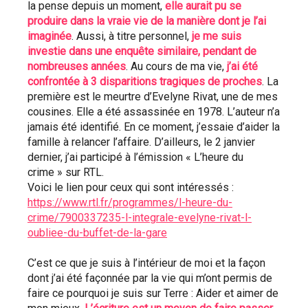
la pense depuis un moment, 
elle aurait pu se 
produire dans la vraie vie de la manière dont je l’ai 
imaginée
. Aussi, à titre personnel, 
je me suis 
investie dans une enquête similaire, pendant de 
nombreuses années
. Au cours de ma vie,
 j’ai été 
confrontée à 3 disparitions tragiques de proches
. La 
première est le meurtre d’Evelyne Rivat, une de mes 
cousines. Elle a été assassinée en 1978. L’auteur n’a 
jamais été identifié. En ce moment, j’essaie d’aider la 
famille à relancer l’affaire. D’ailleurs, le 2 janvier 
dernier, j’ai participé à l’émission « L’heure du 
crime » sur RTL.
Voici le lien pour ceux qui sont intéressés :
https://www.rtl.fr/programmes/l-heure-du-
crime/7900337235-l-integrale-evelyne-rivat-l-
oubliee-du-buffet-de-la-gare
C’est ce que je suis à l’intérieur de moi et la façon 
dont j’ai été façonnée par la vie qui m’ont permis de 
faire ce pourquoi je suis sur Terre : Aider et aimer de 