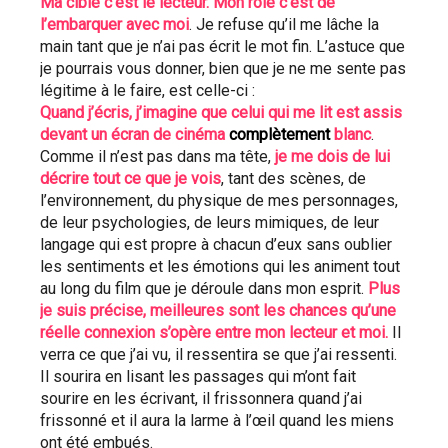
Ma cible c’est le lecteur. Mon rôle c’est de 
l’embarquer avec moi
. Je refuse qu’il me lâche la 
main tant que je n’ai pas écrit le mot fin. L’astuce que 
je pourrais vous donner, bien que je ne me sente pas 
légitime à le faire, est celle-ci :
Quand j’écris, j’imagine que celui qui me lit est assis 
devant un écran de cinéma 
complètement
 blanc
. 
Comme il n’est pas dans ma tête, 
je me dois de lui 
décrire tout ce que je vois
, tant des scènes, de 
l’environnement, du physique de mes personnages, 
de leur psychologies, de leurs mimiques, de leur 
langage qui est propre à chacun d’eux sans oublier 
les sentiments et les émotions qui les animent tout 
au long du film que je déroule dans mon esprit. 
Plus 
je suis précise, meilleures sont les chances qu’une 
réelle connexion s’opère entre mon lecteur et moi.
 Il 
verra ce que j’ai vu, il ressentira se que j’ai ressenti. 
Il sourira en lisant les passages qui m’ont fait 
sourire en les écrivant, il frissonnera quand j’ai 
frissonné et il aura la larme à l’œil quand les miens 
ont été embués.