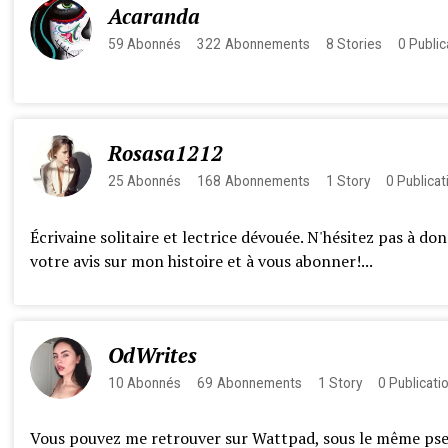
Acaranda
59
Abonnés
322
Abonnements
8
Stories
0
Public
Rosasa1212
25
Abonnés
168
Abonnements
1
Story
0
Publicat
Écrivaine solitaire et lectrice dévouée. N'hésitez pas à do
votre avis sur mon histoire et à vous abonner!...
OdWrites
10
Abonnés
69
Abonnements
1
Story
0
Publicati
Vous pouvez me retrouver sur Wattpad, sous le même ps