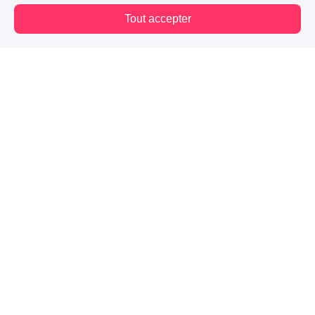
Tout accepter
Vous êtes hors connexion. Certaines actions sont désactivées.
Blog
Mes premiers pas
Contact
Mentions légales
CGU