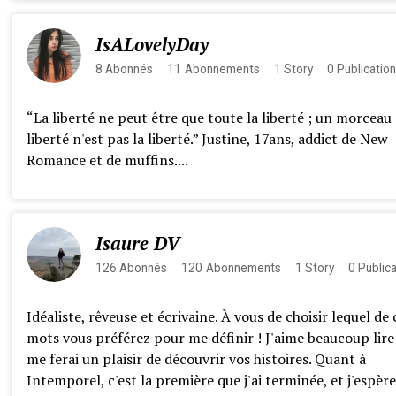
IsALovelyDay
8
Abonnés
11
Abonnements
1
Story
0
Publicatio
“La liberté ne peut être que toute la liberté ; un morceau
liberté n'est pas la liberté.” Justine, 17ans, addict de New
Romance et de muffins....
Isaure DV
126
Abonnés
120
Abonnements
1
Story
0
Public
Idéaliste, rêveuse et écrivaine. À vous de choisir lequel de 
mots vous préférez pour me définir ! J'aime beaucoup lire
me ferai un plaisir de découvrir vos histoires. Quant à
Intemporel, c'est la première que j'ai terminée, et j'espère