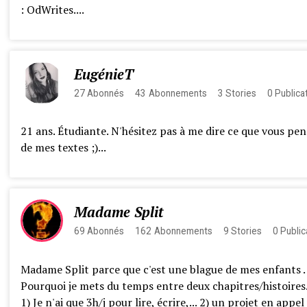
: OdWrites....
EugénieT
27
Abonnés
43
Abonnements
3
Stories
0
Publica
21 ans. Étudiante. N'hésitez pas à me dire ce que vous pe
de mes textes ;)...
Madame Split
69
Abonnés
162
Abonnements
9
Stories
0
Public
Madame Split parce que c'est une blague de mes enfants .
Pourquoi je mets du temps entre deux chapitres/histoires..
1) Je n'ai que 3h/j pour lire, écrire,... 2) un projet en appel