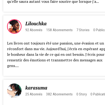
qu'elle saura autant vous faire sourire que lorsque j'a...
Lilouchka
92
Abonnés
158
Abonnements
7
Stories
0
Public
Les livres ont toujours été une passion, une évasion et un
réconfort dans ma vie. Aujourd'hui, j'écris en espérant ap
le bonheur dans la vie de ce qui en ont besoin. J'écris pour
ressentir des émotions et transmettre des messages aux
gens....
karasuma
25
Abonnés
382
Abonnements
0
Story
0
Publicat