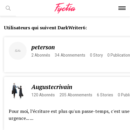
Utilisateurs qui suivent DarkWriter6:
peterson
2
Abonnés
34
Abonnements
0
Story
0
Publicatio
Augustecrivain
120
Abonnés
205
Abonnements
6
Stories
0
Publi
Pour moi, l’écriture est plus qu'un passe-temps, c'est une
urgence... ...