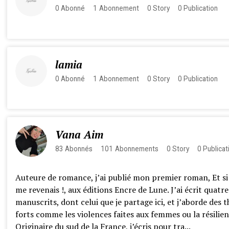
0
Abonné
1
Abonnement
0
Story
0
Publication
lamia
0
Abonné
1
Abonnement
0
Story
0
Publication
Vana Aim
83
Abonnés
101
Abonnements
0
Story
0
Publicat
Auteure de romance, j’ai publié mon premier roman, Et si t
me revenais !, aux éditions Encre de Lune. J’ai écrit quatre
manuscrits, dont celui que je partage ici, et j’aborde des 
forts comme les violences faites aux femmes ou la résilien
Originaire du sud de la France, j’écris pour tra...