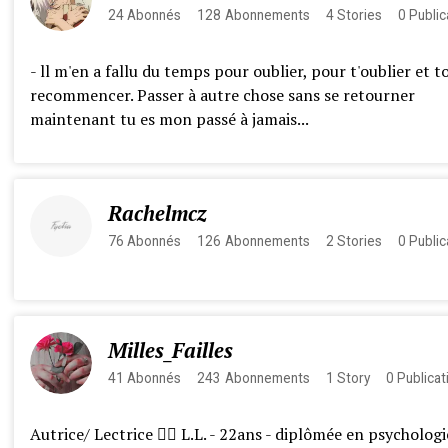
24
Abonnés
128
Abonnements
4
Stories
0
Public
- ll m'en a fallu du temps pour oublier, pour t'oublier et t
recommencer. Passer à autre chose sans se retourner
maintenant tu es mon passé à jamais...
Rachelmcz
76
Abonnés
126
Abonnements
2
Stories
0
Public
Milles_Failles
41
Abonnés
243
Abonnements
1
Story
0
Publicat
Autrice/ Lectrice ✍🏻 L.L. - 22ans - diplômée en psychologie