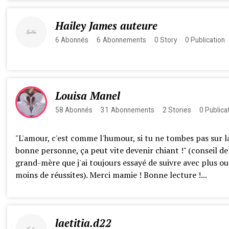
Hailey James auteure
6
Abonnés
6
Abonnements
0
Story
0
Publication
Louisa Manel
58
Abonnés
31
Abonnements
2
Stories
0
Publica
"L'amour, c'est comme l'humour, si tu ne tombes pas sur l
bonne personne, ça peut vite devenir chiant !" (conseil d
grand-mère que j'ai toujours essayé de suivre avec plus ou
moins de réussites). Merci mamie ! Bonne lecture !...
laetitia.d22