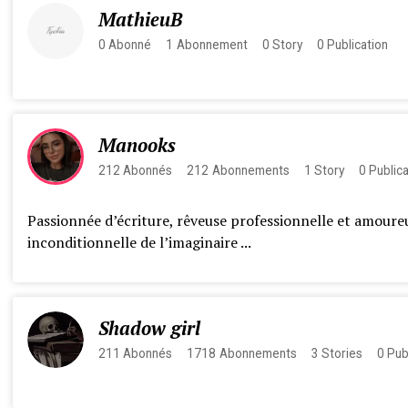
MathieuB
0
Abonné
1
Abonnement
0
Story
0
Publication
Manooks
212
Abonnés
212
Abonnements
1
Story
0
Public
Passionnée d’écriture, rêveuse professionnelle et amoure
inconditionnelle de l’imaginaire ...
Shadow girl
211
Abonnés
1718
Abonnements
3
Stories
0
Pub