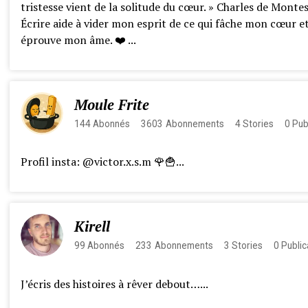
tristesse vient de la solitude du cœur. » Charles de Monte
Écrire aide à vider mon esprit de ce qui fâche mon cœur e
éprouve mon âme. ❤️ ...
Moule Frite
144
Abonnés
3603
Abonnements
4
Stories
0
Pub
Profil insta: @victor.x.s.m 🌹🍟...
Kirell
99
Abonnés
233
Abonnements
3
Stories
0
Public
J’écris des histoires à rêver debout…...