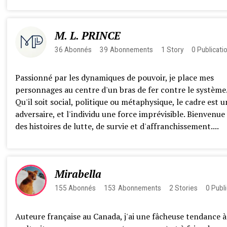
M. L. PRINCE
36
Abonnés
39
Abonnements
1
Story
0
Publicati
Passionné par les dynamiques de pouvoir, je place mes
personnages au centre d'un bras de fer contre le système
Qu'il soit social, politique ou métaphysique, le cadre est u
adversaire, et l'individu une force imprévisible. Bienvenue
des histoires de lutte, de survie et d'affranchissement....
Mirabella
155
Abonnés
153
Abonnements
2
Stories
0
Publi
Auteure française au Canada, j'ai une fâcheuse tendance à