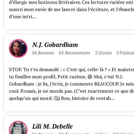
d’élargir mes horizons littéraires. Ces lectures variées ont
nourri mon envie de me lancer dans l’écriture, et l’ébauc
d’une intri...
N.J. Gobardham
66
Abonnés
69
Abonnements
2
Stories
0
Publica
STOP. Tu t’es demandé : « C’est qui, celle-là ? » Et maint
tu fouilles mon profil. Petit curieux. 😆 Moi, c’est N.J.
Gobardham : je lis, j’écris, je commente BEAUCOUP. Je suis
cool. Promis, je ne mords pas. (C’est exactement ce que di
quelqu’un qui mord. 🤔) Bon, histoire de rentab...
Lili M. Debelle