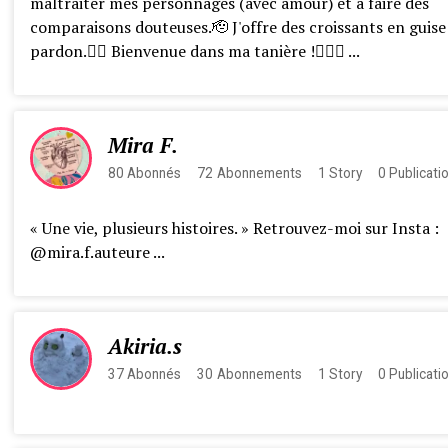
maltraiter mes personnages (avec amour) et à faire des
comparaisons douteuses.🫡 J'offre des croissants en guise
pardon.🙂‍↕️ Bienvenue dans ma tanière !😶‍🌫️🖤 ...
Mira F.
80
Abonnés
72
Abonnements
1
Story
0
Publicati
« Une vie, plusieurs histoires. » Retrouvez-moi sur Insta :
@mira.f.auteure ...
Akiria.s
37
Abonnés
30
Abonnements
1
Story
0
Publicati