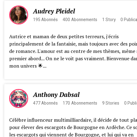
Audrey Pleidel
195
Abonnés
400
Abonnements
1
Story
0
Public
Autrice et maman de deux petites terreurs, j'écris
principalement de la fantaisie, mais toujours avec des poi
de romance. L'amour est au centre de mes thèmes, même s
premier abord... On ne le voit pas vraiment. Bienvenue da
mon univers 🌟...
Anthony Dabsal
477
Abonnés
170
Abonnements
9
Stories
0
Publi
Célèbre influenceur multimilliardaire, il décide de tout pl
pour élever des escargots de Bourgogne en Ardèche. Ce s
les escargots qui viennent de Bourgogne, et lui qui va en