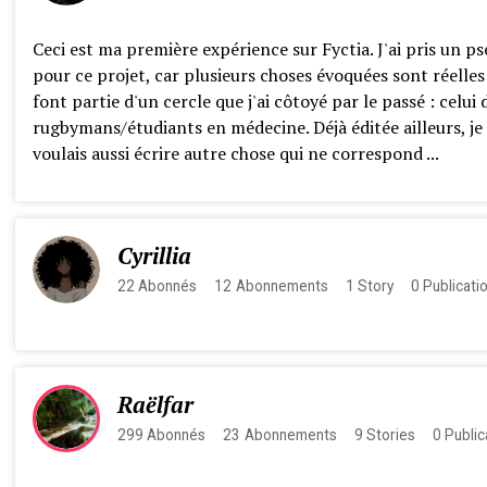
Ceci est ma première expérience sur Fyctia. J'ai pris un p
pour ce projet, car plusieurs choses évoquées sont réelles
font partie d'un cercle que j'ai côtoyé par le passé : celui 
rugbymans/étudiants en médecine. Déjà éditée ailleurs, je
voulais aussi écrire autre chose qui ne correspond ...
Cyrillia
22
Abonnés
12
Abonnements
1
Story
0
Publicati
Raëlfar
299
Abonnés
23
Abonnements
9
Stories
0
Public