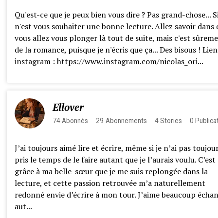
Qu'est-ce que je peux bien vous dire ? Pas grand-chose... S
n'est vous souhaiter une bonne lecture. Allez savoir dans 
vous allez vous plonger là tout de suite, mais c'est sûrem
de la romance, puisque je n'écris que ça... Des bisous ! Lien
instagram : https://www.instagram.com/nicolas_ori...
Ellover
74
Abonnés
29
Abonnements
4
Stories
0
Publica
J’ai toujours aimé lire et écrire, même si je n’ai pas toujou
pris le temps de le faire autant que je l’aurais voulu. C’est
grâce à ma belle-sœur que je me suis replongée dans la
lecture, et cette passion retrouvée m’a naturellement
redonné envie d’écrire à mon tour. J’aime beaucoup écha
aut...