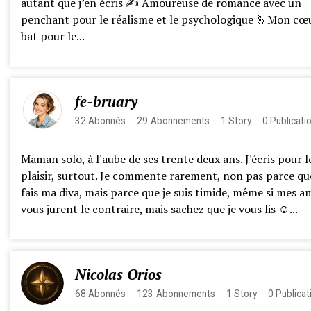
autant que j’en écris ✍️ Amoureuse de romance avec un
penchant pour le réalisme et le psychologique 🫰Mon cœ
bat pour le...
fe-bruary
32
Abonnés
29
Abonnements
1
Story
0
Publicati
Maman solo, à l'aube de ses trente deux ans. J'écris pour l
plaisir, surtout. Je commente rarement, non pas parce que
fais ma diva, mais parce que je suis timide, même si mes am
vous jurent le contraire, mais sachez que je vous lis ☺️...
Nicolas Orios
68
Abonnés
123
Abonnements
1
Story
0
Publicat