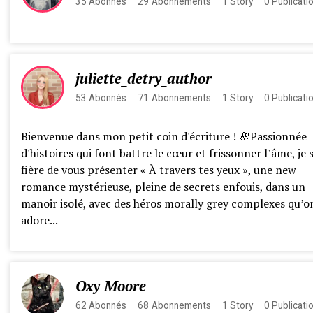
35
Abonnés
29
Abonnements
1
Story
0
Publicati
juliette_detry_author
53
Abonnés
71
Abonnements
1
Story
0
Publicati
​Bienvenue dans mon petit coin d'écriture ! 🌸 ​Passionnée
d'histoires qui font battre le cœur et frissonner l’âme, je 
fière de vous présenter « À travers tes yeux », une new
romance mystérieuse, pleine de secrets enfouis, dans un
manoir isolé, avec des héros morally grey complexes qu’o
adore...
Oxy Moore
62
Abonnés
68
Abonnements
1
Story
0
Publicati