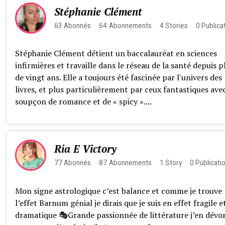
Stéphanie Clément
63
Abonnés
64
Abonnements
4
Stories
0
Publica
Stéphanie Clément détient un baccalauréat en sciences
infirmières et travaille dans le réseau de la santé depuis p
de vingt ans. Elle a toujours été fascinée par l'univers des
livres, et plus particulièrement par ceux fantastiques ave
soupçon de romance et de « spicy »....
Ria E Victory
77
Abonnés
87
Abonnements
1
Story
0
Publicati
Mon signe astrologique c’est balance et comme je trouve
l’effet Barnum génial je dirais que je suis en effet fragile e
dramatique 🎭Grande passionnée de littérature j’en dévo