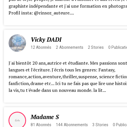
graphiste indépendante et j'ai une formation en photogra
Profil insta: @rinsoz_auteure....
Vicky DADI
12
Abonnés
2
Abonnements
2
Stories
0
Publicat
J'ai bientôt 20 ans,autrice et étudiante. Mes passions sont
langues et l'écriture. J'écris tous les genres: Fantasy,
romance,action,aventure,thriller,suspense, science fictio
fanfiction,drame etc... Ici tu ne fais pas que lire une histoi
la vis,tu t'évade dans un nouveau monde. la lit...
Madame S
81
Abonnés
144
Abonnements
3
Stories
0
Public