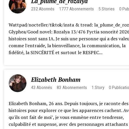
La_plume_de_rozalya
232
Abonnés
1777
Abonnements
5
Stories
0
Pub
Wattpad/nocteller/tiktok/insta & tread: la_plume_de_roz
Glyphea/Good novel: Rozalya 13/476 Fyctia sonorité 202
histoires sont sans IA. Je suis une personne qui a des vale
comme l'entraide, la bienveillance, la communication, la
fidélité, la SINCÉRITÉ et surtout le RESPEC...
Elizabeth Bonham
43
Abonnés
83
Abonnements
1
Story
0
Publicati
Elizabeth Bonham, 26 ans. Depuis toujours, je raconte des
histoires pour explorer ce que les apparences cachent. Av
qu'ils ont fait de moi", je vous emmène entre tendresse,
culpabilité et suspense, avec des personnages attachants 