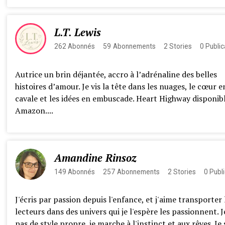
L.T. Lewis
262
Abonnés
59
Abonnements
2
Stories
0
Public
Autrice un brin déjantée, accro à l’adrénaline des belles
histoires d’amour. Je vis la tête dans les nuages, le cœur e
cavale et les idées en embuscade. Heart Highway disponib
Amazon....
Amandine Rinsoz
149
Abonnés
257
Abonnements
2
Stories
0
Publi
J'écris par passion depuis l'enfance, et j'aime transporter 
lecteurs dans des univers qui je l'espère les passionnent. J
pas de style propre, je marche à l'instinct et aux rêves. Je 