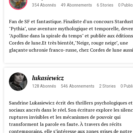
354
Abonnés
49
Abonnements
6
Stories
0
Public
Fan de SF et fantastique. Finaliste d'un concours Stardus
"Pythia", une aventure mythologique et temporelle, deve
"Apolline dans la spirale du temps" et publiée aux éditions
Cordes de lune.Et très bientôt,"Neige, rouge neige", une
glaçante uchronie franco-russe, chez Cordes de lune aussi.
lukasiewicz
128
Abonnés
546
Abonnements
2
Stories
0
Publi
Sandrine Lukasiewicz écrit des thrillers psychologiques et
sociaux ancrés dans le réel. Son écriture explore les silenc
ruptures invisibles et les mécanismes de pouvoir qui
transforment la parole en faute. À travers des récits
contemporains, elle s’intéresse aux zones grises de notre