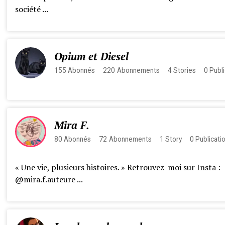
société ...
Opium et Diesel
155
Abonnés
220
Abonnements
4
Stories
0
Publi
Mira F.
80
Abonnés
72
Abonnements
1
Story
0
Publicati
« Une vie, plusieurs histoires. » Retrouvez-moi sur Insta :
@mira.f.auteure ...