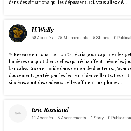
dans des situations qui les dépassent. Ici, vous allez dé...
H.Wally
58
Abonnés
75
Abonnements
5
Stories
0
Publica
✨ Rêveuse en construction ✨ J’écris pour capturer les pet
lumières du quotidien, celles qui réchauffent même les jo
bancales. Encore timide dans ce monde d’auteurs, j’avanc
doucement, portée par les lecteurs bienveillants. Les crit
sincères sont des cadeaux : elles affinent ma plume ...
Eric Rossiaud
11
Abonnés
5
Abonnements
1
Story
0
Publicatio