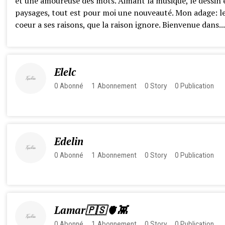
et une amoureuse des mots. Aimant la musique, le dessin e
paysages, tout est pour moi une nouveauté. Mon adage: l
coeur a ses raisons, que la raison ignore. Bienvenue dans...
Elelc
0
Abonné
1
Abonnement
0
Story
0
Publication
Edelin
0
Abonné
1
Abonnement
0
Story
0
Publication
Lamar🇵🇸🫀👾
0
Abonné
1
Abonnement
0
Story
0
Publication