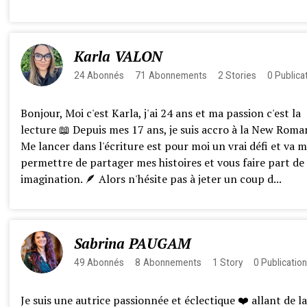
Karla VALON
24
Abonnés
71
Abonnements
2
Stories
0
Publica
Bonjour, Moi c'est Karla, j'ai 24 ans et ma passion c'est la
lecture 📖 Depuis mes 17 ans, je suis accro à la New Roma
Me lancer dans l'écriture est pour moi un vrai défi et va 
permettre de partager mes histoires et vous faire part d
imagination. 🪶 Alors n'hésite pas à jeter un coup d...
Sabrina PAUGAM
49
Abonnés
8
Abonnements
1
Story
0
Publicatio
Je suis une autrice passionnée et éclectique ❤️ allant de la