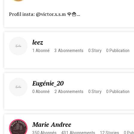
Profil insta: @victor.x.s.m 🌹🍟...
leez
1
Abonné
3
Abonnements
0
Story
0
Publication
Eugénie_20
0
Abonné
2
Abonnements
0
Story
0
Publication
Marie Andree
350
Abonnés
431
Abonnements
12
Stories
0
Pub