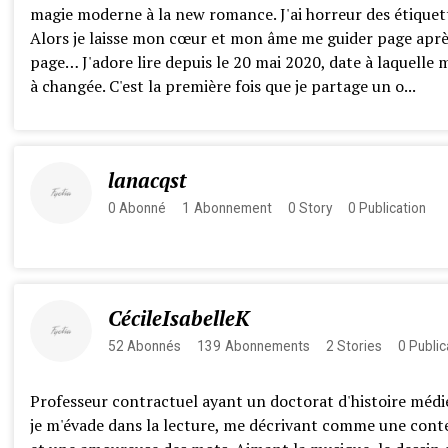
magie moderne à la new romance. J'ai horreur des étiquett
Alors je laisse mon cœur et mon âme me guider page apr
page… J'adore lire depuis le 20 mai 2020, date à laquelle 
à changée. C'est la première fois que je partage un o...
lanacqst
0
Abonné
1
Abonnement
0
Story
0
Publication
CécileIsabelleK
52
Abonnés
139
Abonnements
2
Stories
0
Public
Professeur contractuel ayant un doctorat d'histoire médi
je m'évade dans la lecture, me décrivant comme une cont