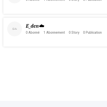
E_den☁️
0
Abonné
1
Abonnement
0
Story
0
Publication