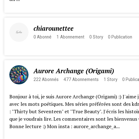
chiarounettee
0
Abonné
1
Abonnement
0
Story
0
Publication
Aurore Archange (Origami)
222
Abonnés
477
Abonnements
1
Story
0
Public
Bonjour à toi, je suis Aurore Archange (Origami) :) J'aime 
avec les mots poétiques. Mes séries préférées sont des k
: "Thirty but Seventeen" et "True Beauty". J'écris les histoi
que je voudrais lire. Les commentaires sont les bienvenus 
Bonne lecture :) Mon insta : aurore_archange_a...