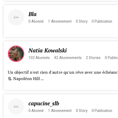
Bla
0
Abonné
1
Abonnement
0
Story
0
Publication
Natia Kowalski
102
Abonnés
42
Abonnements
2
Stories
0
Public
Un objectif n'est rien d'autre qu'un rêve avec une échéanc
📃 Napoléon Hill ...
capucine_slb
0
Abonné
1
Abonnement
0
Story
0
Publication