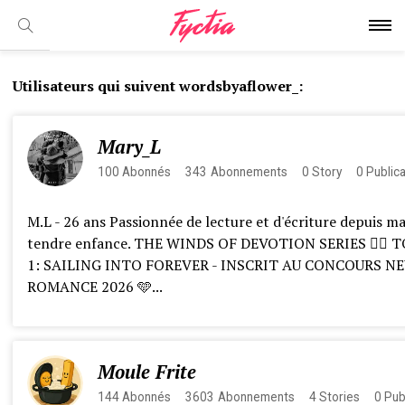
Utilisateurs qui suivent wordsbyaflower_:
Mary_L
100
Abonnés
343
Abonnements
0
Story
0
Public
M.L - 26 ans Passionnée de lecture et d'écriture depuis m
tendre enfance. THE WINDS OF DEVOTION SERIES ✍🏻 
1: SAILING INTO FOREVER - INSCRIT AU CONCOURS N
ROMANCE 2026 🩵...
Moule Frite
144
Abonnés
3603
Abonnements
4
Stories
0
Pub