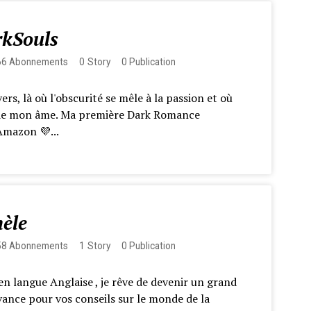
kSouls
66
Abonnements
0
Story
0
Publication
s, là où l'obscurité se mêle à la passion et où
de mon âme. Ma première Dark Romance
Amazon 💜...
hèle
58
Abonnements
1
Story
0
Publication
n langue Anglaise , je rêve de devenir un grand
vance pour vos conseils sur le monde de la