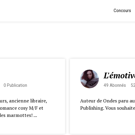
Concours
L'émotiv
0
Publication
49
Abonnés
5
urs, ancienne libraire,
Auteur de Ondes paru aux
 romance cosy M/F et
Publishing. Vous souhait
les marmottes! ...