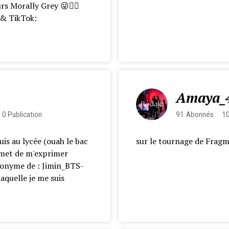
s Morally Grey 😜🙋‍♀️
a & TikTok:
Amaya_
0
Publication
91
Abonnés
1
is au lycée (ouah le bac
sur le tournage de Fragm
ermet de m'exprimer
udonyme de : Jimin_BTS-
laquelle je me suis