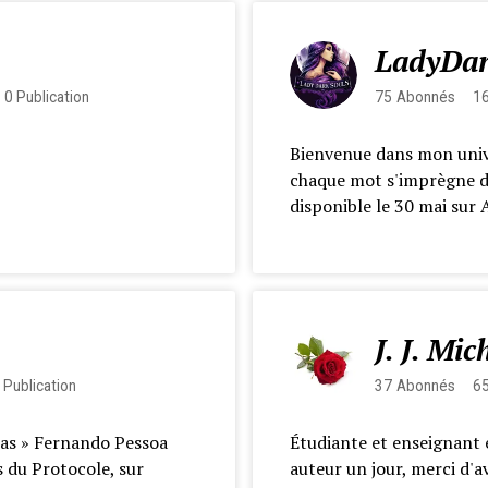
LadyDar
0
Publication
75
Abonnés
1
Bienvenue dans mon univer
chaque mot s'imprègne 
disponible le 30 mai sur 
J. J. Mic
Publication
37
Abonnés
6
t pas » Fernando Pessoa
Étudiante et enseignant e
s du Protocole, sur
auteur un jour, merci d'a