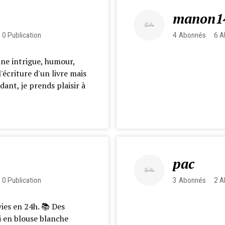
manon1
0
Publication
4
Abonnés
6
A
nne intrigue, humour,
'écriture d'un livre mais
dant, je prends plaisir à
pac
0
Publication
3
Abonnés
2
A
vies en 24h. 📚 Des
bi en blouse blanche