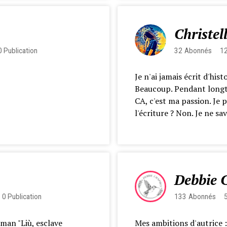
Christel
0
Publication
32
Abonnés
1
Je n'ai jamais écrit d'hist
Beaucoup. Pendant longte
CA, c'est ma passion. Je p
l'écriture ? Non. Je ne sav
Debbie 
0
Publication
133
Abonnés
man "Liù, esclave
Mes ambitions d'autrice 