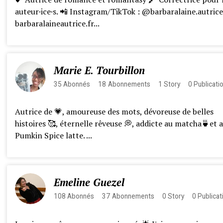
auteur·ice·s. 📲 Instagram/TikTok : @barbaralaine.autrice 
barbaralaineautrice.fr...
Marie E. Tourbillon
35
Abonnés
18
Abonnements
1
Story
0
Publicati
Autrice de 💗, amoureuse des mots, dévoreuse de belles
histoires 🥰, éternelle rêveuse 💭, addicte au matcha🍵et 
Pumkin Spice latte. ...
Emeline Guezel
108
Abonnés
37
Abonnements
0
Story
0
Publicat