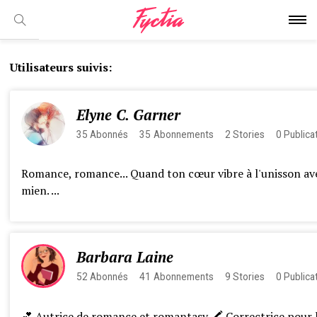
Utilisateurs suivis:
Elyne C. Garner
35
Abonnés
35
Abonnements
2
Stories
0
Publica
Romance, romance... Quand ton cœur vibre à l'unisson ave
mien. ...
Barbara Laine
52
Abonnés
41
Abonnements
9
Stories
0
Publica
💕 Autrice de romance et romantasy 🖍 Correctrice pour 