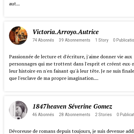
aut...
Victoria.Arroyo.Autrice
74
Abonnés
39
Abonnements
1
Story
0
Publicati
Passionnée de lecture et d'écriture, j'aime donner vie aux
personnages qui me trottent dans l'esprit et créent eux
leur histoire en n'en faisant qu'à leur tête. Je ne suis fina
que l'esclave de ma propre imagination....
1847heaven Séverine Gomez
46
Abonnés
28
Abonnements
2
Stories
0
Publica
Dévoreuse de romans depuis toujours, je suis devenue addi