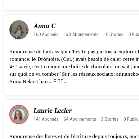
Anna C
360
Abonnés
130
Abonnements
10
Stories
0
Pub
Amoureuse de fantasy qui n'hésite pas parfois à explorer 
romance. 💫 Drômoise. (Oui, j'avais besoin de caler cette i
💫 "La vie, c'est comme une boîte de chocolats, on sait jam
sur quoi on va tomber." Sur les réseaux sociaux: annaneko
Anna Neko-Chan ...📄✍🏻...
Laurie Lecler
141
Abonnés
64
Abonnements
3
Stories
0
Public
Amoureuse des livres et de l'écriture depuis toujours, anc