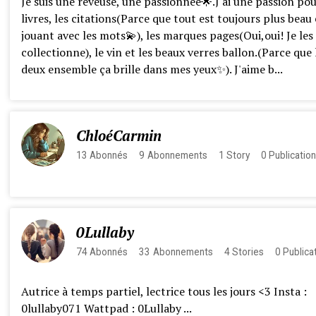
Je suis une rêveuse, une passionnée🌟.J'ai une passion pou
livres, les citations(Parce que tout est toujours plus beau
jouant avec les mots💫), les marques pages(Oui,oui! Je les
collectionne), le vin et les beaux verres ballon.(Parce que 
deux ensemble ça brille dans mes yeux✨️). J'aime b...
ChloéCarmin
13
Abonnés
9
Abonnements
1
Story
0
Publicatio
0Lullaby
74
Abonnés
33
Abonnements
4
Stories
0
Publica
Autrice à temps partiel, lectrice tous les jours <3 Insta :
0lullaby071 Wattpad : 0Lullaby ...