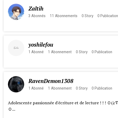
Zaltih
3
Abonnés
11
Abonnements
0
Story
0
Publicatio
yoshilefou
1
Abonné
1
Abonnement
0
Story
0
Publication
RavenDemon1308
1
Abonné
1
Abonnement
0
Story
0
Publication
Adolescente passionnée d'écriture et de lecture ! ! ! Ｏ(≧
Ｏ...