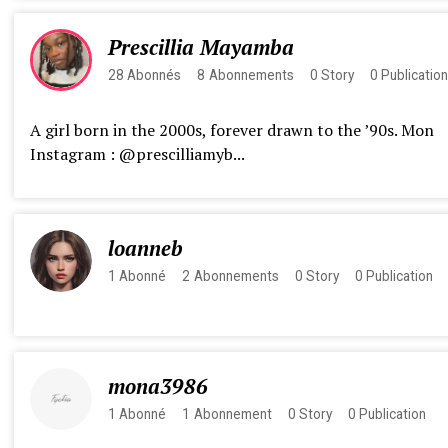
Prescillia Mayamba
28
Abonnés
8
Abonnements
0
Story
0
Publicatio
A girl born in the 2000s, forever drawn to the ’90s. Mon
Instagram : @prescilliamyb...
loanneb
1
Abonné
2
Abonnements
0
Story
0
Publication
mona3986
1
Abonné
1
Abonnement
0
Story
0
Publication