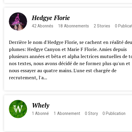
Hedgye Florie
42
Abonnés
18
Abonnements
2
Stories
0
Publica
Derrière le nom d'Hedgye Florie, se cachent en réalité de
plumes: Hedgye Canyon et Marie F Florie. Amies depuis
plusieurs années et bêta et alpha lectrices mutuelles de t
nos textes, nous avons décidé de ne formez plus qu'un et
nous essayer au quatre mains. L'une est chargée de
recrutement, l'a...
Whely
1
Abonné
1
Abonnement
0
Story
0
Publication