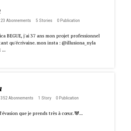
a
123
Abonnements
5
Stories
0
Publication
ica BEGUE, j'ai 37 ans mon projet professionnel
tant qu'écrivaine. mon insta : @illusiona_nyla
...
a
1352
Abonnements
1
Story
0
Publication
'évasion que je prends très à cœur. 🐼​...