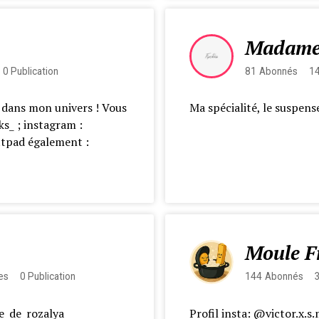
Madame
0
Publication
81
Abonnés
1
e dans mon univers ! Vous
Ma spécialité, le suspense.
ks_ ; instagram :
ttpad également :
Moule F
es
0
Publication
144
Abonnés
e_de_rozalya
Profil insta: @victor.x.s.