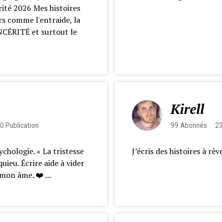
ité 2026 Mes histoires
rs comme l'entraide, la
INCÉRITÉ et surtout le
Kirell
0
Publication
99
Abonnés
2
ychologie. « La tristesse
J’écris des histoires à rê
uieu. Écrire aide à vider
on âme. ❤️ ...