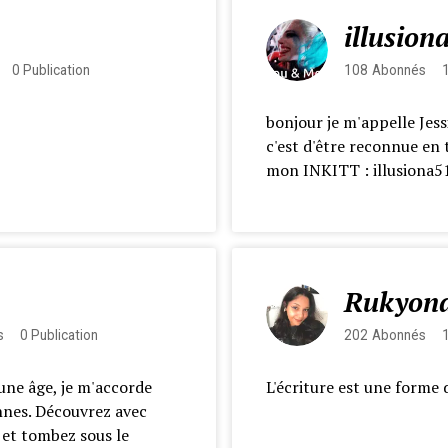
illusion
0
Publication
108
Abonnés
bonjour je m'appelle Jess
c'est d'être reconnue en 
mon INKITT : illusiona51 
Rukyon
s
0
Publication
202
Abonnés
une âge, je m'accorde
L'écriture est une forme d
nnes. Découvrez avec
s et tombez sous le