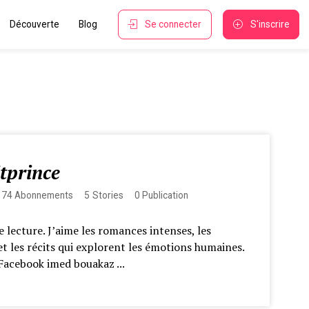
Découverte
Blog
Se connecter
S'inscrire
itprince
374
Abonnements
5
Stories
0
Publication
e lecture. J’aime les romances intenses, les
et les récits qui explorent les émotions humaines.
Facebook imed bouakaz ...