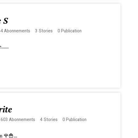
 S
44
Abonnements
3
Stories
0
Publication
.....
rite
3603
Abonnements
4
Stories
0
Publication
m 🌹🍟...