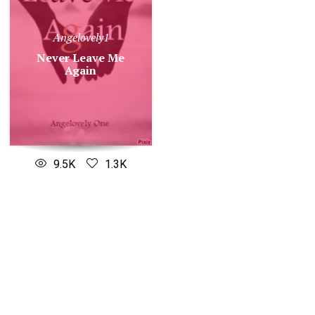
Angelovely1
Never Leave Me
Again
9.5K
1.3K