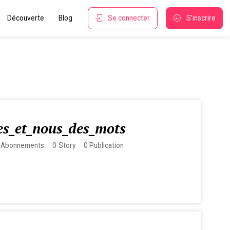
Découverte
Blog
Se connecter
S'inscrire
es_et_nous_des_mots
Abonnements
0
Story
0
Publication