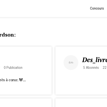
Concours
ardson:
Des_livr
0
Publication
5
Abonnés
22
s à cœur. 🐼​...