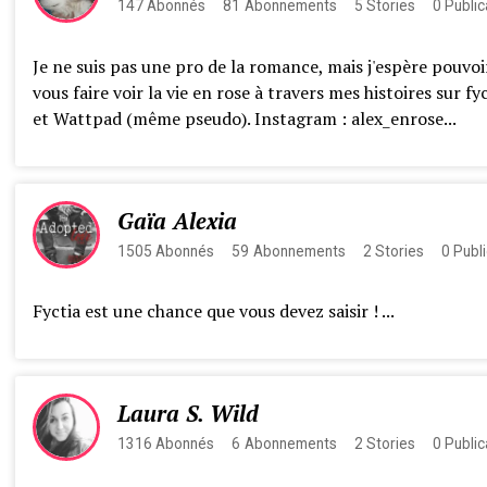
147
Abonnés
81
Abonnements
5
Stories
0
Public
Je ne suis pas une pro de la romance, mais j'espère pouvoi
vous faire voir la vie en rose à travers mes histoires sur fy
et Wattpad (même pseudo). Instagram : alex_enrose...
Gaïa Alexia
1505
Abonnés
59
Abonnements
2
Stories
0
Publi
Fyctia est une chance que vous devez saisir ! ...
Laura S. Wild
1316
Abonnés
6
Abonnements
2
Stories
0
Public