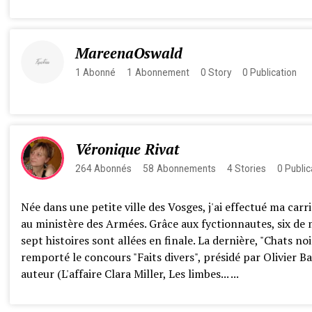
MareenaOswald
1
Abonné
1
Abonnement
0
Story
0
Publication
Véronique Rivat
264
Abonnés
58
Abonnements
4
Stories
0
Public
Née dans une petite ville des Vosges, j'ai effectué ma carr
au ministère des Armées. Grâce aux fyctionnautes, six de
sept histoires sont allées en finale. La dernière, "Chats noi
remporté le concours "Faits divers", présidé par Olivier Ba
auteur (L'affaire Clara Miller, Les limbes... ...