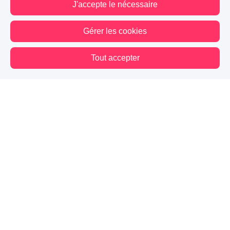
J'accepte le nécessaire
Gérer les cookies
Tout accepter
Vous êtes hors connexion. Certaines actions sont désactivées.
Blog
Mes premiers pas