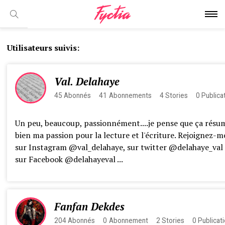
Utilisateurs suivis:
Val. Delahaye
45
Abonnés
41
Abonnements
4
Stories
0
Publica
Un peu, beaucoup, passionnément....je pense que ça résu
bien ma passion pour la lecture et l'écriture. Rejoignez-m
sur Instagram @val_delahaye, sur twitter @delahaye_val 
sur Facebook @delahayeval ...
Fanfan Dekdes
204
Abonnés
0
Abonnement
2
Stories
0
Publicat